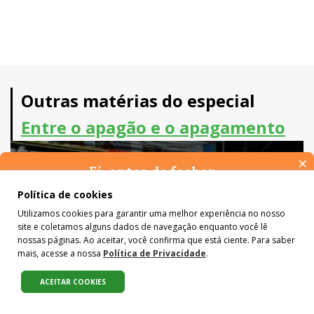
Outras matérias do especial
Entre o apagão e o apagamento
×
Ei, antes de fechar…
Pense na importância de manter-se informado(a). Quer ter
Política de cookies
acesso, por e-mail, ao resumo das nossas notícias, textos dos
Utilizamos cookies para garantir uma melhor experiência no nosso
colunistas e reportagens especiais? Receba a nossa newsletter.
site e coletamos alguns dados de navegação enquanto você lê
É de graça :)
nossas páginas. Ao aceitar, você confirma que está ciente. Para saber
mais, acesse a nossa
Política de Privacidade
.
ACEITAR COOKIES
Compartilhe:
DESIGUALDADE
,
PAZ E JUSTIÇA