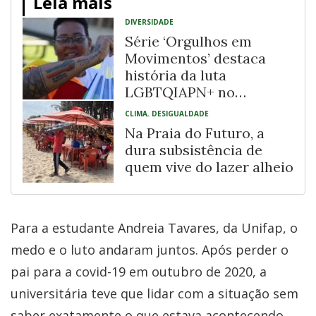
Leia mais
DIVERSIDADE
Série ‘Orgulhos em
Movimentos’ destaca
história da luta
LGBTQIAPN+ no
Recôncavo Baiano
CLIMA
,
DESIGUALDADE
Na Praia do Futuro, a
dura subsistência de
quem vive do lazer alheio
Para a estudante Andreia Tavares, da Unifap, o
medo e o luto andaram juntos. Após perder o
pai para a covid-19 em outubro de 2020, a
universitária teve que lidar com a situação sem
saber exatamente o que estava acontecendo.