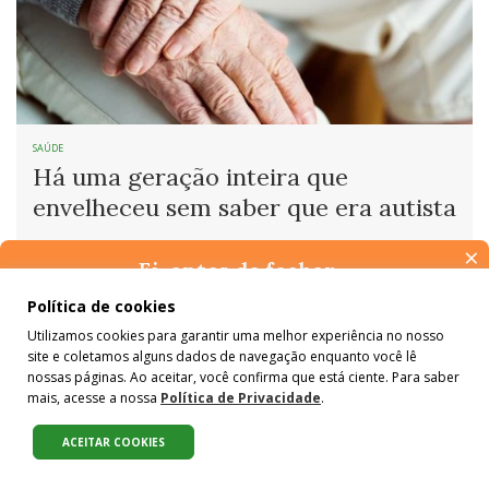
SAÚDE
Há uma geração inteira que
envelheceu sem saber que era autista
×
Por
Dolores Sala
para
Artigo
,
ODS 3
Ei, antes de fechar…
Pense na importância de manter-se informado(a). Quer ter
Política de cookies
acesso, por e-mail, ao resumo das nossas notícias, textos dos
Utilizamos cookies para garantir uma melhor experiência no nosso
colunistas e reportagens especiais? Receba a nossa newsletter.
site e coletamos alguns dados de navegação enquanto você lê
É de graça :)
nossas páginas. Ao aceitar, você confirma que está ciente. Para saber
mais, acesse a nossa
Política de Privacidade
.
ACEITAR COOKIES