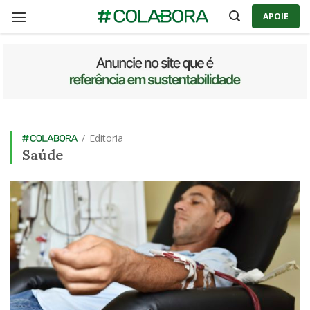
Skip
APOIE
to
content
/
Editoria
Saúde