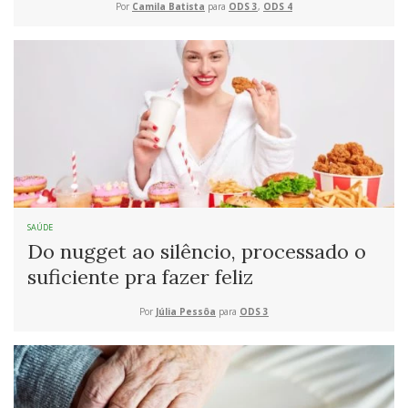
Por
Camila Batista
para
ODS 3
,
ODS 4
SAÚDE
Do nugget ao silêncio, processado o
suficiente pra fazer feliz
Por
Júlia Pessôa
para
ODS 3