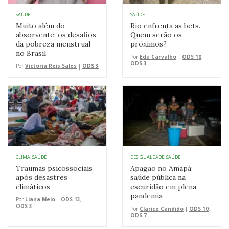
SAÚDE
SAÚDE
Muito além do
Rio enfrenta as bets.
absorvente: os desafios
Quem serão os
da pobreza menstrual
próximos?
no Brasil
Por
Edu Carvalho
|
ODS 10
,
ODS 3
Por
Victoria Reis Sales
|
ODS 3
CLIMA
,
SAÚDE
DESIGUALDADE
,
SAÚDE
Traumas psicossociais
Apagão no Amapá:
após desastres
saúde pública na
climáticos
escuridão em plena
pandemia
Por
Liana Melo
|
ODS 13
,
ODS 3
Por
Clarice Candido
|
ODS 10
,
ODS 7