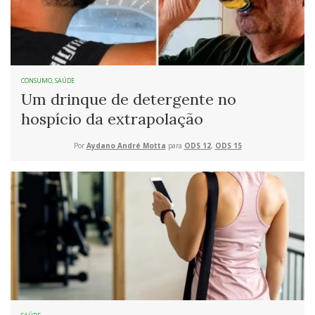
CONSUMO
,
SAÚDE
Um drinque de detergente no
hospício da extrapolação
Por
Aydano André Motta
para
ODS 12
,
ODS 15