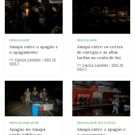
DESIGUALDADE
DESIGUALDADE
Amapá entre o apagão e
Amapá entre os cortes
o apagamento
de energia e as altas
tarifas na conta de luz
Por
Clarice Candido
|
ODS 10
,
ODS 7
Por
Clarice Candido
|
ODS 10
,
ODS 7
DESIGUALDADE
,
SAÚDE
DESIGUALDADE
,
PAZ E JUSTIÇA
Apagão no Amapá:
Amapá entre o apagão e
saúde pública na
o apagamento: