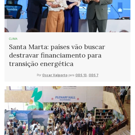
CLIMA
Santa Marta: países vão buscar
destravar financiamento para
transição energética
Por
Oscar Valporto
para
ODS 13
,
ODS 7