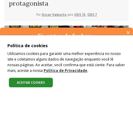
protagonista
Por
Oscar Valporto
para
ODS 13
,
ODS 7
×
Ei, antes de fechar…
Pense na importância de manter-se informado(a). Quer ter
Política de cookies
acesso, por e-mail, ao resumo das nossas notícias, textos dos
Utilizamos cookies para garantir uma melhor experiência no nosso
colunistas e reportagens especiais? Receba a nossa newsletter.
site e coletamos alguns dados de navegação enquanto você lê
É de graça :)
nossas páginas. Ao aceitar, você confirma que está ciente. Para saber
mais, acesse a nossa
Política de Privacidade
.
ACEITAR COOKIES
CLIMA
,
ECONOMIA VERDE
Mais de 60 países discutem o futuro
sem combustíveis fósseis
Por
Oscar Valporto
para
ODS 13
,
ODS 7