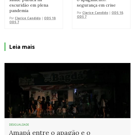
escuridão em plena
segurança em crise
pandemia
Por
Clarice Candido
|
ODS 10
,
ODS 7
Por
Clarice Candido
|
ODS 10
,
ODS 7
Leia mais
DESIGUALDADE
Amapá entre o apagão e o