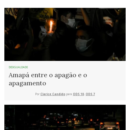
DESIGUALDADE
Amapá entre o apagão e o
apagamento
Por
Clarice Candido
para
ODS 10
,
ODS 7