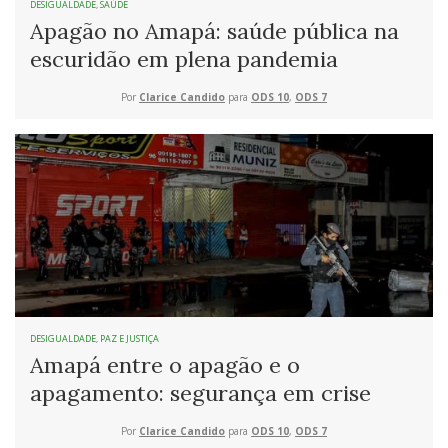
DESIGUALDADE
,
SAÚDE
Apagão no Amapá: saúde pública na
escuridão em plena pandemia
Por
Clarice Candido
para
ODS 10
,
ODS 7
DESIGUALDADE
,
PAZ E JUSTIÇA
Amapá entre o apagão e o
apagamento: segurança em crise
Por
Clarice Candido
para
ODS 10
,
ODS 7