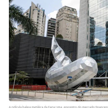
A ridícula baleia metálica da Faria Lima, epicentro do mercado financeir