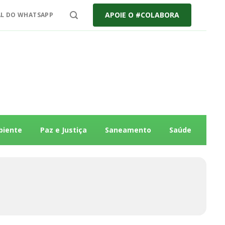
APOIE O #COLABORA
L DO WHATSAPP
biente
Paz e Justiça
Saneamento
Saúde