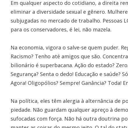
Em qualquer aspecto do cotidiano, a direita re
eliminar a diversidade sexual e gênero. Mulher
subjugadas no mercado de trabalho. Pessoas L
para os conservadores, é lei, não mazela.
Na economia, vigora o salve-se quem puder. Reg
Racismo? Tenho até amigos que são. Concentra
bilionário é superbacana. Ação do estado? Zero
Segurança? Senta o dedo! Educação e saúde? Só
Agora! Oligopólios? Sempre! Ganância? Toda! Em
Na política, eles têm alergia à alternância de 
piedade. Não guardam qualquer apreço à democ
sufocadas com força. Não há outra doutrina pos
manter as coisas do mesmo jeito. O tal do stat