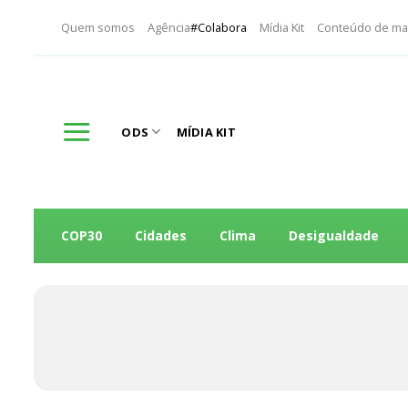
Skip
Quem somos
Agência
#Colabora
Mídia Kit
Conteúdo de ma
to
content
ODS
MÍDIA KIT
COP30
Cidades
Clima
Desigualdade