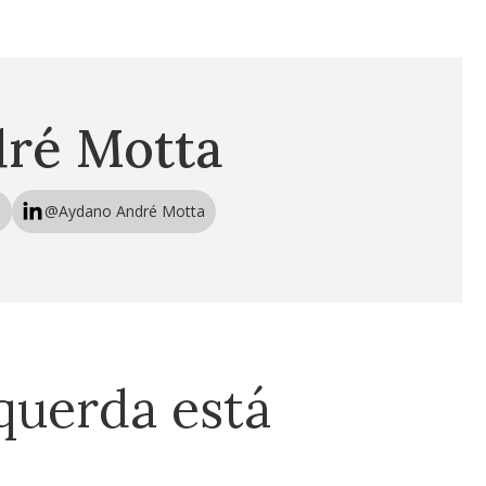
ré Motta
e
@Aydano André Motta
querda está