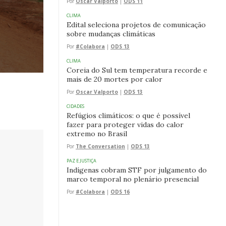
Por
Oscar Valporto
|
ODS 11
CLIMA
Edital seleciona projetos de comunicação
sobre mudanças climáticas
Por
#Colabora
|
ODS 13
CLIMA
Coreia do Sul tem temperatura recorde e
mais de 20 mortes por calor
Por
Oscar Valporto
|
ODS 13
CIDADES
Refúgios climáticos: o que é possível
fazer para proteger vidas do calor
extremo no Brasil
Por
The Conversation
|
ODS 13
PAZ E JUSTIÇA
Indígenas cobram STF por julgamento do
marco temporal no plenário presencial
Por
#Colabora
|
ODS 16