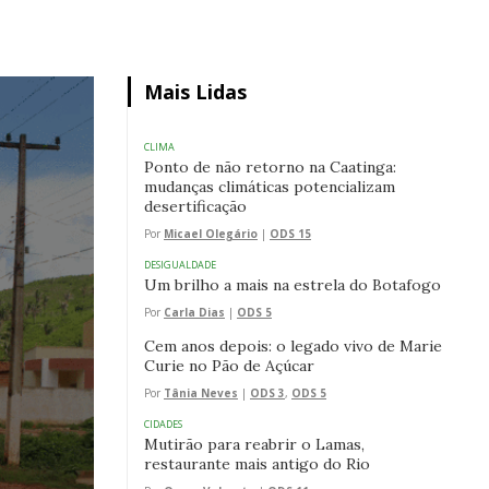
Mais Lidas
CLIMA
Ponto de não retorno na Caatinga:
mudanças climáticas potencializam
desertificação
Por
Micael Olegário
|
ODS 15
DESIGUALDADE
Um brilho a mais na estrela do Botafogo
Por
Carla Dias
|
ODS 5
Cem anos depois: o legado vivo de Marie
Curie no Pão de Açúcar
Por
Tânia Neves
|
ODS 3
,
ODS 5
CIDADES
Mutirão para reabrir o Lamas,
restaurante mais antigo do Rio