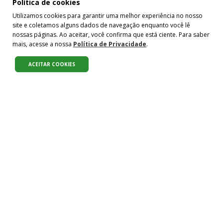
Pense na importância de manter-se informado(a). Quer ter
Política de cookies
acesso, por e-mail, ao resumo das nossas notícias, textos dos
Utilizamos cookies para garantir uma melhor experiência no nosso
colunistas e reportagens especiais? Receba a nossa newsletter.
DESIGUALDADE
site e coletamos alguns dados de navegação enquanto você lê
É de graça :)
Instituto Papo Reto, no Alemão: 12
nossas páginas. Ao aceitar, você confirma que está ciente. Para saber
anos dando a letra sobre as formas
mais, acesse a nossa
Política de Privacidade
.
de ativismo
ACEITAR COOKIES
Por
Edu Carvalho
para
ODS 1
,
ODS 10
,
ODS 6
DESIGUALDADE
Escravidão: ONU reconhece, mas até