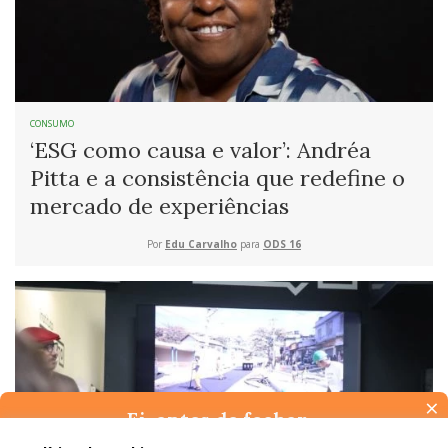
CONSUMO
‘ESG como causa e valor’: Andréa
Pitta e a consistência que redefine o
mercado de experiências
Por
Edu Carvalho
para
ODS 16
×
Ei, antes de fechar…