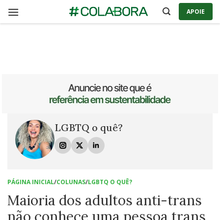
Skip
APOIE
to
content
LGBTQ o quê?
PÁGINA INICIAL
/
COLUNAS
/
LGBTQ O QUÊ?
Maioria dos adultos anti-trans
não conhece uma pessoa trans