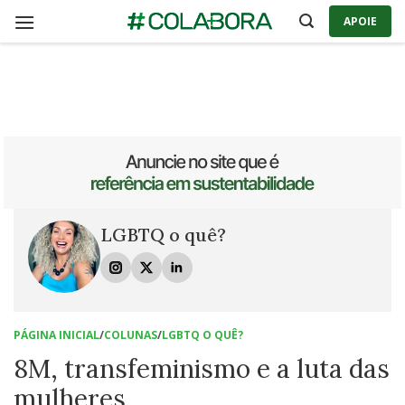
Skip
APOIE
to
content
LGBTQ o quê?
PÁGINA INICIAL
/
COLUNAS
/
LGBTQ O QUÊ?
8M, transfeminismo e a luta das
mulheres