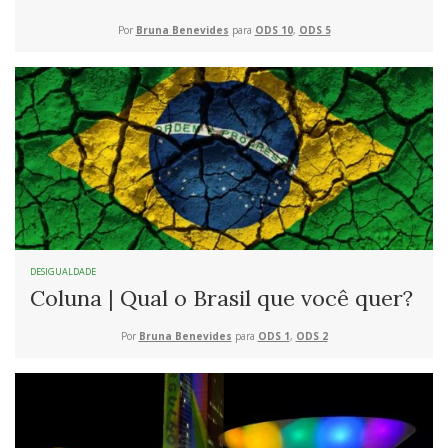
Por
Bruna Benevides
para
ODS 10
,
ODS 5
DESIGUALDADE
Coluna | Qual o Brasil que você quer?
Por
Bruna Benevides
para
ODS 1
,
ODS 2