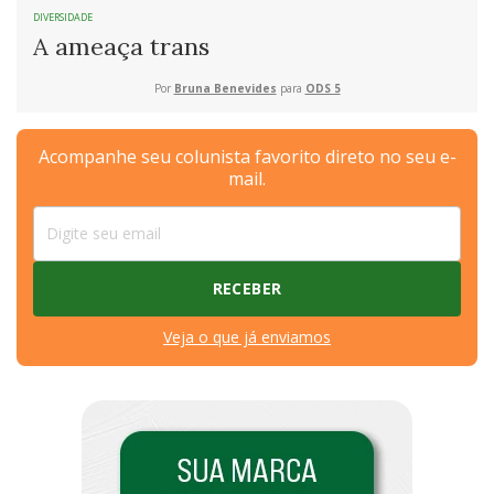
DIVERSIDADE
A ameaça trans
Por
Bruna Benevides
para
ODS 5
Acompanhe seu colunista favorito direto no seu e-
mail.
Veja o que já enviamos