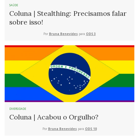
SAÚDE
Coluna | Stealthing: Precisamos falar
sobre isso!
Por
Bruna Benevides
para
ODS 3
DIVERSIDADE
Coluna | Acabou o Orgulho?
Por
Bruna Benevides
para
ODS 10