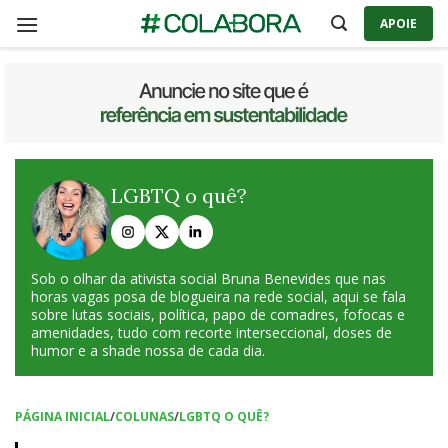
Skip
APOIE
to
content
LGBTQ o quê?
Sob o olhar da ativista social Bruna Benevides que nas
horas vagas posa de blogueira na rede social, aqui se fala
sobre lutas sociais, política, papo de comadres, fofocas e
amenidades, tudo com recorte interseccional, doses de
humor e a shade nossa de cada dia.
PÁGINA INICIAL
/
COLUNAS
/
LGBTQ O QUÊ?