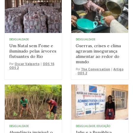
DESIGUALDADE
DESIGUALDADE
Um Natal sem Fome e
Guerras, crises e clima
iluminado pelas árvores
agravam insegurança
flutuantes do Rio
alimentar ao redor do
mundo
Por
Oscar Valporto
|
ODS 10
,
ODS 2
Por
The Conversation
|
Artigo
,
ODS 2
DESIGUALDADE
DESIGUALDADE
,
EDUCAÇÃO
Abundância invisível: o
Julie e a República