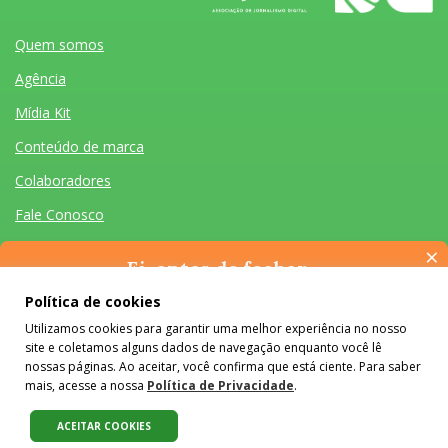
Quem somos
Agência
Mídia Kit
Conteúdo de marca
Colaboradores
Fale Conosco
×
Ei, antes de fechar…
Pense na importância de manter-se informado(a). Quer ter
Política de cookies
acesso, por e-mail, ao resumo das nossas notícias, textos dos
Utilizamos cookies para garantir uma melhor experiência no nosso
colunistas e reportagens especiais? Receba a nossa newsletter.
Quem somos
Agência
Mídia Kit
Conteúdo de marca
Colaboradores
Fale Conosco
site e coletamos alguns dados de navegação enquanto você lê
É de graça :)
Desenvolvido por Homem Máquina
- Todos os Direitos Reservados 2026
nossas páginas. Ao aceitar, você confirma que está ciente. Para saber
mais, acesse a nossa
Política de Privacidade
.
O conteúdo do #Colabora é licenciado em Creative Commons e pode
ser reproduzido e compartilhado, desde que mantidos os créditos,
ACEITAR COOKIES
sem alterações e apenas para fins não comerciais.
Saiba mais