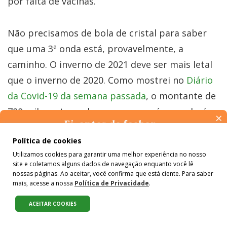
por falta de vacinas.
Não precisamos de bola de cristal para saber
que uma 3ª onda está, provavelmente, a
caminho. O inverno de 2021 deve ser mais letal
que o inverno de 2020. Como mostrei no
Diário
da Covid-19 da semana passada
, o montante de
700 mil mortes pelo novo coronavírus poderá
×
Ei, antes de fechar…
ser atingido antes do final do ano. Resta saber
Pense na importância de manter-se informado(a). Quer ter
Política de cookies
se a CPI da pandemia vai conseguir
acesso, por e-mail, ao resumo das nossas notícias, textos dos
Utilizamos cookies para garantir uma melhor experiência no nosso
responsabilizar os culpados por esta tragédia. A
colunistas e reportagens especiais? Receba a nossa newsletter.
site e coletamos alguns dados de navegação enquanto você lê
É de graça :)
esperança é que as instituições públicas e a
nossas páginas. Ao aceitar, você confirma que está ciente. Para saber
mais, acesse a nossa
Política de Privacidade
.
sociedade civil consigam se unir para derrotar
os diversos tipos de vírus que espalham
ACEITAR COOKIES
Compartilhe:
cotidianamente a sombra da morte sobre o