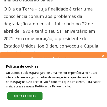
O Dia da Terra – cuja finalidade é criar uma
consciência comum aos problemas da
degradação ambiental – foi criado no 22 de
abril de 1970 e terá o seu 51º aniversário em
2021. Em comemoração, o presidente dos
Estados Unidos, Joe Biden, convocou a Cúpula
Global do Dia da Terra visando tornar a
×
Ei, antes de fechar…
mudança climática uma prioridade global.
Pense na importância de manter-se informado(a). Quer ter
Política de cookies
acesso, por e-mail, ao resumo das nossas notícias, textos dos
Utilizamos cookies para garantir uma melhor experiência no nosso
colunistas e reportagens especiais? Receba a nossa newsletter.
O evento será realizado de forma virtual devido
site e coletamos alguns dados de navegação enquanto você lê
É de graça :)
nossas páginas. Ao aceitar, você confirma que está ciente. Para saber
às restrições da pandemia e será transmitido
mais, acesse a nossa
Política de Privacidade
.
ao vivo para o público. Segundo comunicado da
ACEITAR COOKIES
Casa Branca, um dos principais objetivos da
Compartilhe:
Cúpula do Dia da Terra é articular os esforços