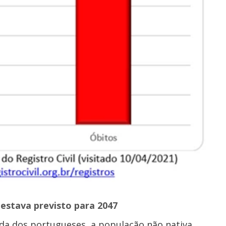
estava previsto para 2047
ada dos portugueses, a população não nativa