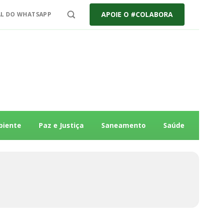
APOIE O #COLABORA
L DO WHATSAPP
biente
Paz e Justiça
Saneamento
Saúde