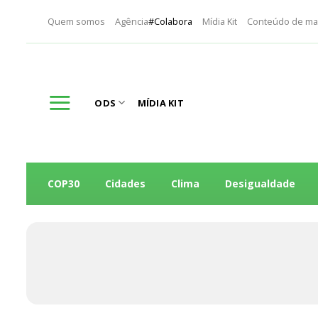
Skip
Quem somos
Agência
#Colabora
Mídia Kit
Conteúdo de ma
to
content
ODS
MÍDIA KIT
COP30
Cidades
Clima
Desigualdade