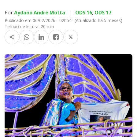
Por
Aydano André Motta
|
ODS 16
,
ODS 17
Publicado em 06/02/2026 - 02h54
(Atualizado há 5 meses)
Tempo de leitura:
20 min