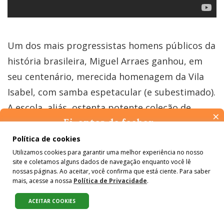
Um dos mais progressistas homens públicos da
história brasileira, Miguel Arraes ganhou, em
seu centenário, merecida homenagem da Vila
Isabel, com samba espetacular (e subestimado).
A escola, aliás, ostenta potente coleção de
×
Ei, antes de fechar…
enredos à esquerda, influência de seu
Pense na importância de manter-se informado(a). Quer ter
presidente de honra, o genial Martinho da Vila.
Política de cookies
acesso, por e-mail, ao resumo das nossas notícias, textos dos
Utilizamos cookies para garantir uma melhor experiência no nosso
Mas num
plot twist
de que só o Carnaval é
colunistas e reportagens especiais? Receba a nossa newsletter.
site e coletamos alguns dados de navegação enquanto você lê
É de graça :)
capaz, acontece tudo com aval do patrono, o
nossas páginas. Ao aceitar, você confirma que está ciente. Para saber
mais, acesse a nossa
Política de Privacidade
.
Capitão Guimarães – aquele mesmo!
ACEITAR COOKIES
Compartilhe: