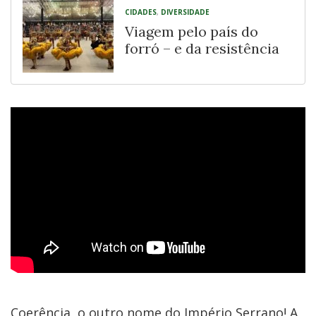
CIDADES
,
DIVERSIDADE
Viagem pelo país do
forró – e da resistência
Coerência, o outro nome do Império Serrano! A