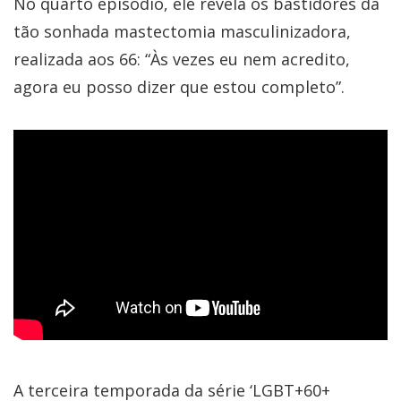
No quarto episódio, ele revela os bastidores da
tão sonhada mastectomia masculinizadora,
realizada aos 66: “Às vezes eu nem acredito,
agora eu posso dizer que estou completo”.
A terceira temporada da série ‘LGBT+60+