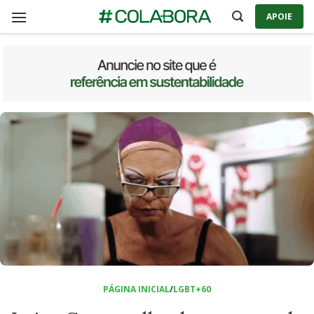
APOIE
Skip
to
content
PÁGINA INICIAL
/
LGBT+60