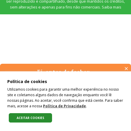
ser reproduzido e compartilhado, desde que mantidos os créditos,
sem alterações e apenas para fins não comerciais.
Saiba mais
×
Ei, antes de fechar…
Pense na importância de manter-se informado(a). Quer ter
Política de cookies
acesso, por e-mail, ao resumo das nossas notícias, textos dos
Utilizamos cookies para garantir uma melhor experiência no nosso
colunistas e reportagens especiais? Receba a nossa newsletter.
site e coletamos alguns dados de navegação enquanto você lê
É de graça :)
nossas páginas. Ao aceitar, você confirma que está ciente. Para saber
mais, acesse a nossa
Política de Privacidade
.
ACEITAR COOKIES