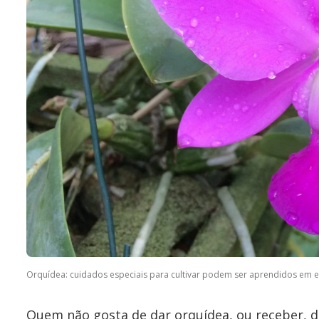
Orquídea: cuidados especiais para cultivar podem ser aprendidos em ev
Quem não gosta de dar orquídea, ou receber, d