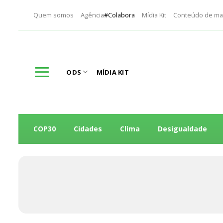
Skip
Quem somos
Agência
#Colabora
Mídia Kit
Conteúdo de ma
to
content
ODS
MÍDIA KIT
COP30
Cidades
Clima
Desigualdade