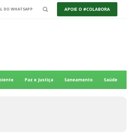
APOIE O #COLABORA
L DO WHATSAPP
biente
Paz e Justiça
Saneamento
Saúde