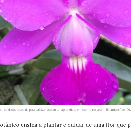
a: cuidados especiais para cultivar podem ser aprendidos em evento no Jardim Botânico (Foto: Div
otânico ensina a plantar e cuidar de uma flor que 