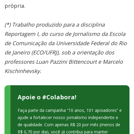
própria.
(*) Trabalho produzido para a disciplina
Reportagem I, do curso de Jornalismo da Escola
de Comunicação da Universidade Federal do Rio
de Janeiro (ECO/UFRJ), sob a orientação dos
professores Luan Pazzini Bittencourt e Marcelo
Kischinhevsky.
Apoie o #Colabora!
Faça parte da campanha “10 anos, 101 apoiadores” e
ajude a fortalecer nosso jornalismo independente e
de qualidade. Com apenas R$ 20 por mês (menos de
R$ 0,70 por dia), você já contribui para manter