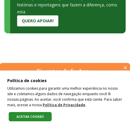
histórias e reportagens que fazem a diferença, como
esta.
QUERO APOIAR!
×
Ei, antes de fechar…
Pense na importância de manter-se informado(a). Quer ter
Política de cookies
Últimas do #Colabora
acesso, por e-mail, ao resumo das nossas notícias, textos dos
Utilizamos cookies para garantir uma melhor experiência no nosso
colunistas e reportagens especiais? Receba a nossa newsletter.
site e coletamos alguns dados de navegação enquanto você lê
É de graça :)
nossas páginas. Ao aceitar, você confirma que está ciente. Para saber
mais, acesse a nossa
Política de Privacidade
.
ACEITAR COOKIES
Compartilhe: