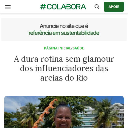
Skip
APOIE
to
content
PÁGINA INICIAL
/
SAÚDE
A dura rotina sem glamour
dos influenciadores das
areias do Rio