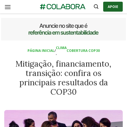
Skip
APOIE
to
content
CLIMA
PÁGINA INICIAL
/
COBERTURA COP30
,
Mitigação, financiamento,
transição: confira os
principais resultados da
COP30