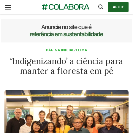
Skip
APOIE
to
content
PÁGINA INICIAL
/
CLIMA
‘Indigenizando’ a ciência para
manter a floresta em pé