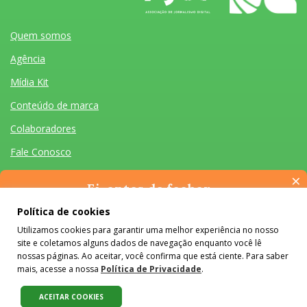
Quem somos
Agência
Mídia Kit
Conteúdo de marca
Colaboradores
Fale Conosco
×
Ei, antes de fechar…
Pense na importância de manter-se informado(a). Quer ter
Política de cookies
acesso, por e-mail, ao resumo das nossas notícias, textos dos
Utilizamos cookies para garantir uma melhor experiência no nosso
colunistas e reportagens especiais? Receba a nossa newsletter.
Quem somos
Agência
Mídia Kit
Conteúdo de marca
Colaboradores
Fale Conosco
site e coletamos alguns dados de navegação enquanto você lê
É de graça :)
Desenvolvido por Homem Máquina
- Todos os Direitos Reservados 2026
nossas páginas. Ao aceitar, você confirma que está ciente. Para saber
mais, acesse a nossa
Política de Privacidade
.
O conteúdo do #Colabora é licenciado em Creative Commons e pode
ser reproduzido e compartilhado, desde que mantidos os créditos,
ACEITAR COOKIES