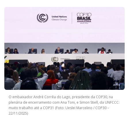
O embaixador André Corrêa do Lago, presidente da COP30, na
plenária de encerramento com Ana Toni, e Simon Stiell, da UNFCCC:
muito trabalho até a COP31 (Foto: Ueslei Marcelino / COP30 –
22/11/2025)