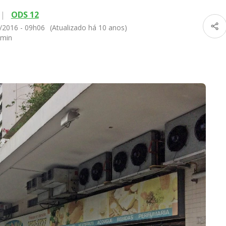
|
ODS 12
/2016 - 09h06
(Atualizado há 10 anos)
 min