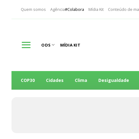
Skip
Quem somos
Agência
#Colabora
Mídia Kit
Conteúdo de ma
to
content
ODS
MÍDIA KIT
COP30
Cidades
Clima
Desigualdade