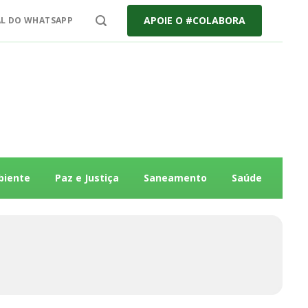
APOIE O #COLABORA
L DO WHATSAPP
biente
Paz e Justiça
Saneamento
Saúde