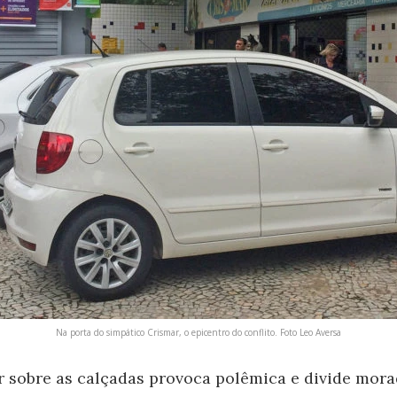
Na porta do simpático Crismar, o epicentro do conflito. Foto Leo Aversa
 sobre as calçadas provoca polêmica e divide mor