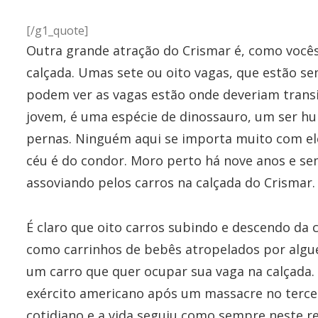
[/g1_quote]
Outra grande atração do Crismar é, como você
calçada. Umas sete ou oito vagas, que estão 
podem ver as vagas estão onde deveriam transi
jovem, é uma espécie de dinossauro, um ser h
pernas. Ninguém aqui se importa muito com eles
céu é do condor. Moro perto há nove anos e se
assoviando pelos carros na calçada do Crismar.
É claro que oito carros subindo e descendo da
como carrinhos de bebês atropelados por algu
um carro que quer ocupar sua vaga na calçada. 
exército americano após um massacre no terce
cotidiano e a vida seguiu como sempre neste re