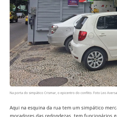
Na porta do simpático Crismar, o epicentro do conflito. Foto Leo Avers
Aqui na esquina da rua tem um simpático merc
moradores das redondezas, tem funcionários ge