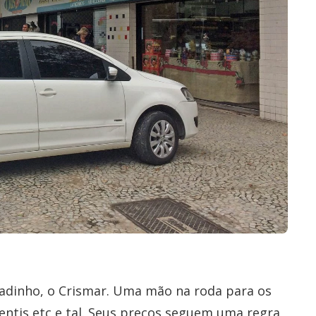
a
adinho, o Crismar. Uma mão na roda para os
ntis etc e tal. Seus preços seguem uma regra