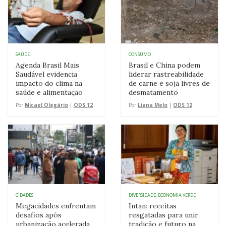
SAÚDE
CONSUMO
Agenda Brasil Mais
Brasil e China podem
Saudável evidencia
liderar rastreabilidade
impacto do clima na
de carne e soja livres de
saúde e alimentação
desmatamento
Por
Micael Olegário
|
ODS 12
Por
Liana Melo
|
ODS 12
CIDADES
DIVERSIDADE
,
ECONOMIA VERDE
Megacidades enfrentam
Intan: receitas
desafios após
resgatadas para unir
urbanização acelerada
tradição e futuro na