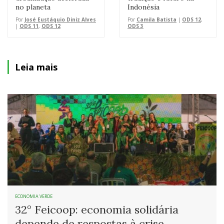
no planeta
Indonésia
Por
José Eustáquio Diniz Alves
Por
Camila Batista
|
ODS 12
,
|
ODS 11
,
ODS 12
ODS 3
Leia mais
ECONOMIA VERDE
32° Feicoop: economia solidária
depende de respostas à crise