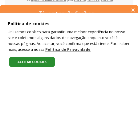
Por
Aydano André Motta
para
ODS 10
,
ODS 12
,
ODS 16
×
Ei, antes de fechar…
Pense na importância de manter-se informado(a). Quer ter
Política de cookies
acesso, por e-mail, ao resumo das nossas notícias, textos dos
Utilizamos cookies para garantir uma melhor experiência no nosso
colunistas e reportagens especiais? Receba a nossa newsletter.
site e coletamos alguns dados de navegação enquanto você lê
É de graça :)
nossas páginas. Ao aceitar, você confirma que está ciente. Para saber
mais, acesse a nossa
Política de Privacidade
.
ACEITAR COOKIES
ECONOMIA VERDE
Da sociedade envelhecida à
sociedade da longevidade
Por
José Eustáquio Diniz Alves
para
ODS 12
,
ODS 8