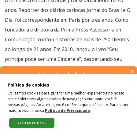
A jornalista conta histórias profissionalmente há 40
anos. Repórter dos diários cariocas Jornal do Brasil e O
Dia, foi correspondente em Paris por três anos. Como
fundadora e diretora da Prima Press Assessoria em
Comunicação, contou histórias de mais de 250 clientes
ao longo de 21 anos. Em 2010, lançou o livro "Seu
príncipe pode ser uma Cinderela", despertando seu
desejo pelo audio-visual. Em 2019, foi selecionada para
×
Ei, antes de fechar…
uma bolsa de mestrado em Filmmaking-Screenwriting
Pense na importância de manter-se informado(a). Quer ter
Política de cookies
com a bolsa "Voices that Matter - Women in the Screen
acesso, por e-mail, ao resumo das nossas notícias, textos dos
Utilizamos cookies para garantir uma melhor experiência no nosso
colunistas e reportagens especiais? Receba a nossa newsletter.
Industries", uma parceria da Met Film School London
site e coletamos alguns dados de navegação enquanto você lê
É de graça :)
nossas páginas. Ao aceitar, você confirma que está ciente. Para saber
com a MTV Staying Alive Foundation. Desde 2020 mora
mais, acesse a nossa
Política de Privacidade
.
na Inglaterra, onde cria roteiros focados em causas
ACEITAR COOKIES
Compartilhe:
sociais e ambientais.