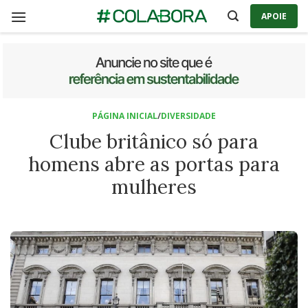
Skip
APOIE
to
content
PÁGINA INICIAL
/
DIVERSIDADE
Clube britânico só para
homens abre as portas para
mulheres