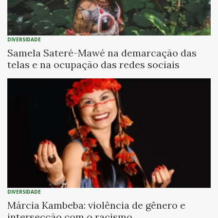
DIVERSIDADE
Samela Sateré-Mawé na demarcação das
telas e na ocupação das redes sociais
DIVERSIDADE
Márcia Kambeba: violência de gênero e
intersecção com o racismo