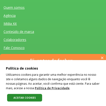
Quem somos
Agência
Mídia Kit
Conteúdo de marca
Colaboradores
Fale Conosco
×
Ei, antes de fechar…
Pense na importância de manter-se informado(a). Quer ter
Política de cookies
acesso, por e-mail, ao resumo das nossas notícias, textos dos
Utilizamos cookies para garantir uma melhor experiência no nosso
colunistas e reportagens especiais? Receba a nossa newsletter.
Quem somos
Agência
Mídia Kit
Conteúdo de marca
Colaboradores
Fale Conosco
site e coletamos alguns dados de navegação enquanto você lê
É de graça :)
Desenvolvido por Homem Máquina
- Todos os Direitos Reservados 2026
nossas páginas. Ao aceitar, você confirma que está ciente. Para saber
mais, acesse a nossa
Política de Privacidade
.
O conteúdo do #Colabora é licenciado em Creative Commons e pode
ser reproduzido e compartilhado, desde que mantidos os créditos,
ACEITAR COOKIES
sem alterações e apenas para fins não comerciais.
Saiba mais