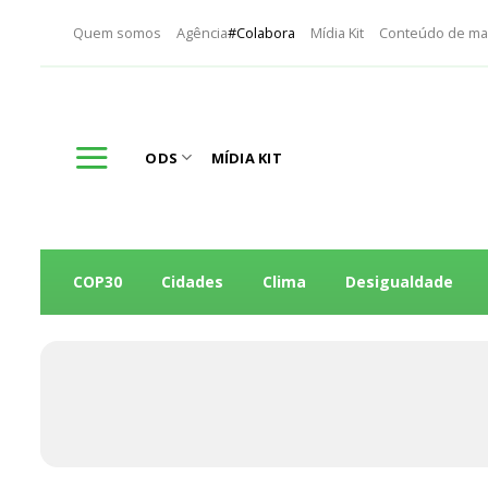
Skip
Quem somos
Agência
#Colabora
Mídia Kit
Conteúdo de ma
to
content
ODS
MÍDIA KIT
COP30
Cidades
Clima
Desigualdade