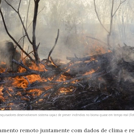
esquisadores desenvolveram sistema capaz de prever incêndios no bioma quase em tempo real (Fot
amento remoto juntamente com dados de clima e re