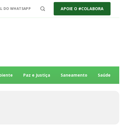
APOIE O #COLABORA
L DO WHATSAPP
biente
Paz e Justiça
Saneamento
Saúde