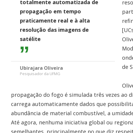
totalmente automatizada de
reso
propagação em tempo
part
praticamente real e à alta
refi
resolução das imagens de
[UCs
satélite
Oliv
Mod
ond
de 
Ubirajara Oliveira
Pesquisador da UFMG
Oliv
propagação do fogo é simulada três vezes ao di
carrega automaticamente dados que possibilita
abundância de material combustível, a umidade
Até agora, nenhuma iniciativa global ou region
semelhantes, principalmente no que diz respei