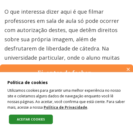
O que interessa dizer aqui é que filmar
professores em sala de aula só pode ocorrer
com autorização destes, que detêm direitos
sobre sua própria imagem, além de
desfrutarem de liberdade de cátedra. Na
universidade particular, onde o aluno muitas
vezes se vê como cliente de um serviço, o
×
Ei, antes de fechar…
docente acaba se autocensurando, temendo um
Pense na importância de manter-se informado(a). Quer ter
Política de cookies
conflito que acabe em demissão. Um trabalho
acesso, por e-mail, ao resumo das nossas notícias, textos dos
Utilizamos cookies para garantir uma melhor experiência no nosso
colunistas e reportagens especiais? Receba a nossa newsletter.
de aluno sem pé nem cabeça, defendendo
site e coletamos alguns dados de navegação enquanto você lê
É de graça :)
nossas páginas. Ao aceitar, você confirma que está ciente. Para saber
discursos de ódio, pode ser pretexto para um
mais, acesse a nossa
Política de Privacidade
.
processo judicial contra o professor que o
ACEITAR COOKIES
avalia mal.
Compartilhe: