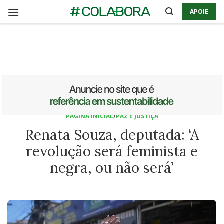
Skip
APOIE
to
content
PÁGINA INICIAL
/
PAZ E JUSTIÇA
Renata Souza, deputada: ‘A
revolução será feminista e
negra, ou não será’