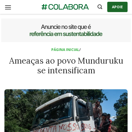
Skip
APOIE
to
content
PÁGINA INICIAL
/
Ameaças ao povo Munduruku
se intensificam