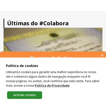
Últimas do #Colabora
×
Ei, antes de fechar…
Pense na importância de manter-se informado(a). Quer ter
Política de cookies
acesso, por e-mail, ao resumo das nossas notícias, textos dos
Utilizamos cookies para garantir uma melhor experiência no nosso
colunistas e reportagens especiais? Receba a nossa newsletter.
site e coletamos alguns dados de navegação enquanto você lê
É de graça :)
nossas páginas. Ao aceitar, você confirma que está ciente. Para saber
DIVERSIDADE
mais, acesse a nossa
Política de Privacidade
.
Com transição religiosa, uniões
consensuais passam a ser majoritárias no
ACEITAR COOKIES
Compartilhe:
Brasil