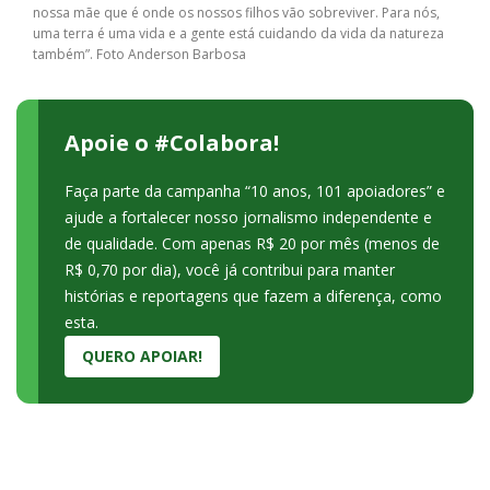
nossa mãe que é onde os nossos filhos vão sobreviver. Para nós,
uma terra é uma vida e a gente está cuidando da vida da natureza
também”. Foto Anderson Barbosa
Apoie o #Colabora!
Faça parte da campanha “10 anos, 101 apoiadores” e
ajude a fortalecer nosso jornalismo independente e
de qualidade. Com apenas R$ 20 por mês (menos de
R$ 0,70 por dia), você já contribui para manter
histórias e reportagens que fazem a diferença, como
esta.
QUERO APOIAR!