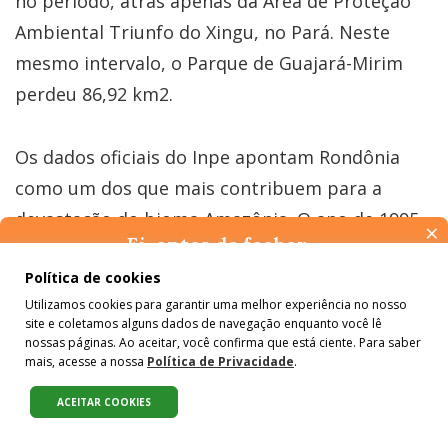
no período, atrás apenas da Área de Proteção
Ambiental Triunfo do Xingu, no Pará. Neste
mesmo intervalo, o Parque de Guajará-Mirim
perdeu 86,92 km2.
Os dados oficiais do Inpe apontam Rondônia
como um dos que mais contribuem para a
devastação do bioma Amazônia. O ano de 1995
×
Ei, antes de fechar…
foi o pior em níveis de desmatamento nas
Pense na importância de manter-se informado(a). Quer ter
Política de cookies
últimas três décadas: 4,7 mil km2. Foi
acesso, por e-mail, ao resumo das nossas notícias, textos dos
Utilizamos cookies para garantir uma melhor experiência no nosso
exatamente a partir daí que o estado passou a
colunistas e reportagens especiais? Receba a nossa newsletter.
site e coletamos alguns dados de navegação enquanto você lê
É de graça :)
intensificar a criação de UCs próprias como
nossas páginas. Ao aceitar, você confirma que está ciente. Para saber
mais, acesse a nossa
Política de Privacidade
.
forma de garantia para firmar parcerias com
instituições internacionais, como o Banco
ACEITAR COOKIES
Compartilhe:
Mundial.