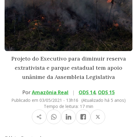
Projeto do Executivo para diminuir reserva
extrativista e parque estadual tem apoio
unânime da Assembleia Legislativa
Por
Amazônia Real
|
ODS 14
,
ODS 15
Publicado em 03/05/2021 - 13h16
(Atualizado há 5 anos)
Tempo de leitura:
17 min