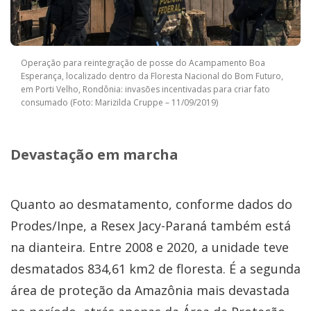
Operação para reintegração de posse do Acampamento Boa
Esperança, localizado dentro da Floresta Nacional do Bom Futuro,
em Porti Velho, Rondônia: invasões incentivadas para criar fato
consumado (Foto: Marizilda Cruppe – 11/09/2019)
Devastação em marcha
Quanto ao desmatamento, conforme dados do
Prodes/Inpe, a Resex Jacy-Paraná também está
na dianteira. Entre 2008 e 2020, a unidade teve
desmatados 834,61 km2 de floresta. É a segunda
área de proteção da Amazônia mais devastada