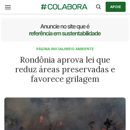
Skip
APOIE
to
content
PÁGINA INICIAL
/
MEIO AMBIENTE
Rondônia aprova lei que
reduz áreas preservadas e
favorece grilagem