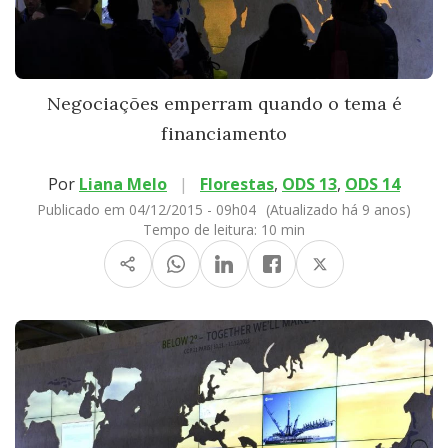
Negociações emperram quando o tema é
financiamento
Por
Liana Melo
|
Florestas
,
ODS 13
,
ODS 14
Publicado em 04/12/2015 - 09h04
(Atualizado há 9 anos)
Tempo de leitura:
10 min