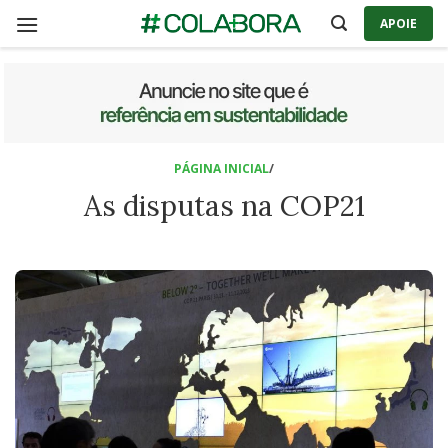
Skip
APOIE
to
content
PÁGINA INICIAL
/
As disputas na COP21