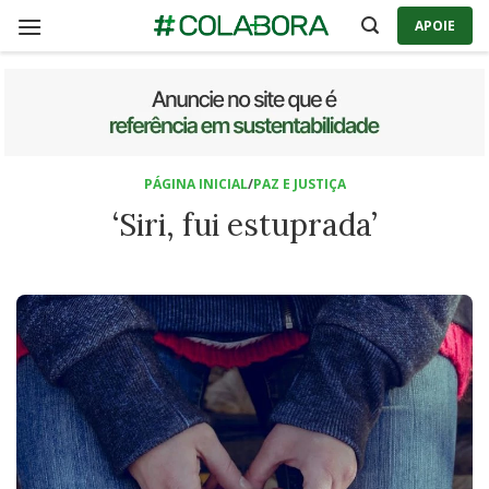
Skip
APOIE
to
content
PÁGINA INICIAL
/
PAZ E JUSTIÇA
‘Siri, fui estuprada’