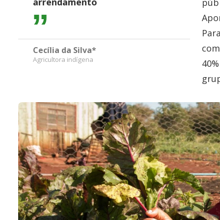
arrendamento
públ
Apom
Para
com
Cecília da Silva*
Agricultora indígena
40% 
gru