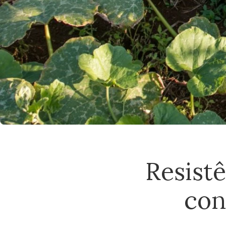
Resistê
con