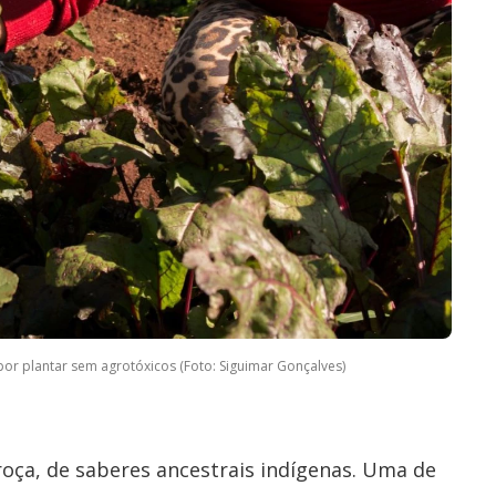
r plantar sem agrotóxicos (Foto: Siguimar Gonçalves)
oça, de saberes ancestrais indígenas. Uma de