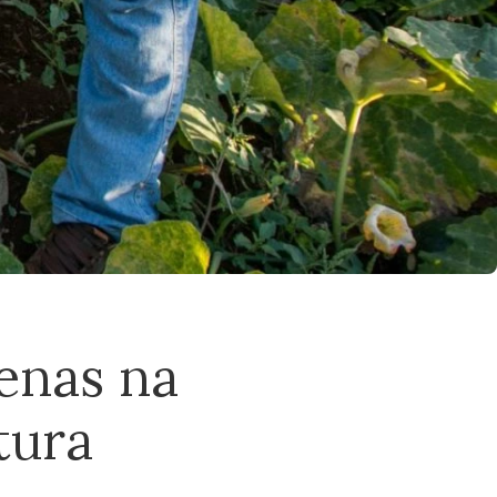
genas na
tura