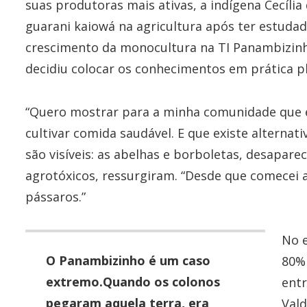
suas produtoras mais ativas, a indígena Cecília
guarani kaiowá na agricultura após ter estudad
crescimento da monocultura na TI Panambizinho
decidiu colocar os conhecimentos em prática p
“Quero mostrar para a minha comunidade que é
cultivar comida saudável. E que existe alternati
são visíveis: as abelhas e borboletas, desapar
agrotóxicos, ressurgiram. “Desde que comecei a
pássaros.”
No e
O Panambizinho é um caso
80%
extremo.Quando os colonos
entr
pegaram aquela terra, era
Val