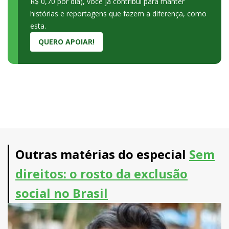
R$ 0,70 por dia), você já contribui para manter
histórias e reportagens que fazem a diferença, como
esta.
QUERO APOIAR!
Outras matérias do especial
Sem
direitos: o rosto da exclusão
social no Brasil