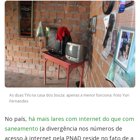
As duas TVs na casa dos Souza: apenas a menor funciona. Foto Yuri
Fernandes
No país,
há mais lares com internet do que com
saneamento
(a divergência nos números de
acesso à internet pela PNAD reside no fato de a