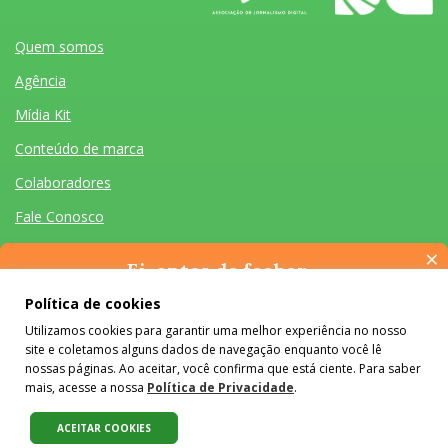
Quem somos
Agência
Mídia Kit
Conteúdo de marca
Colaboradores
Fale Conosco
×
Ei, antes de fechar…
Pense na importância de manter-se informado(a). Quer ter
Política de cookies
acesso, por e-mail, ao resumo das nossas notícias, textos dos
Utilizamos cookies para garantir uma melhor experiência no nosso
colunistas e reportagens especiais? Receba a nossa newsletter.
Quem somos
Agência
Mídia Kit
Conteúdo de marca
Colaboradores
Fale Conosco
site e coletamos alguns dados de navegação enquanto você lê
É de graça :)
Desenvolvido por Homem Máquina
- Todos os Direitos Reservados 2026
nossas páginas. Ao aceitar, você confirma que está ciente. Para saber
mais, acesse a nossa
Política de Privacidade
.
O conteúdo do #Colabora é licenciado em Creative Commons e pode
ser reproduzido e compartilhado, desde que mantidos os créditos,
ACEITAR COOKIES