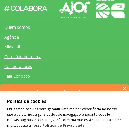
Quem somos
Agência
Mídia Kit
Conteúdo de marca
Colaboradores
Fale Conosco
×
Ei, antes de fechar…
Pense na importância de manter-se informado(a). Quer ter
Política de cookies
acesso, por e-mail, ao resumo das nossas notícias, textos dos
Utilizamos cookies para garantir uma melhor experiência no nosso
colunistas e reportagens especiais? Receba a nossa newsletter.
Quem somos
Agência
Mídia Kit
Conteúdo de marca
Colaboradores
Fale Conosco
site e coletamos alguns dados de navegação enquanto você lê
É de graça :)
Desenvolvido por Homem Máquina
- Todos os Direitos Reservados 2026
nossas páginas. Ao aceitar, você confirma que está ciente. Para saber
mais, acesse a nossa
Política de Privacidade
.