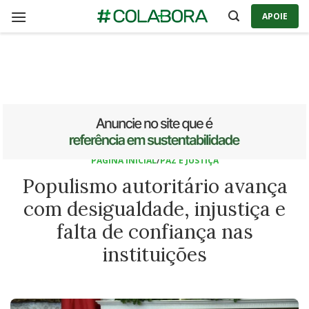
Skip
APOIE
to
content
PÁGINA INICIAL
/
PAZ E JUSTIÇA
Populismo autoritário avança
com desigualdade, injustiça e
falta de confiança nas
instituições