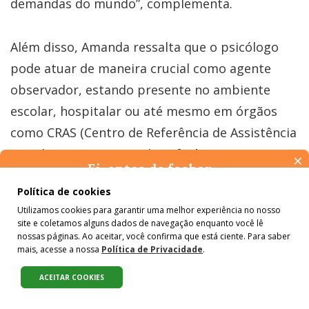
demandas do mundo”, complementa.
Além disso, Amanda ressalta que o psicólogo
pode atuar de maneira crucial como agente
observador, estando presente no ambiente
escolar, hospitalar ou até mesmo em órgãos
como CRAS (Centro de Referência de Assistência
Social), CREAS (Centro de Referência
×
Ei, antes de fechar…
Especializado de Assistência Social) ou
Pense na importância de manter-se informado(a). Quer ter
Política de cookies
conselheiro tutelar. Assim, ele contribui para a
acesso, por e-mail, ao resumo das nossas notícias, textos dos
Utilizamos cookies para garantir uma melhor experiência no nosso
colunistas e reportagens especiais? Receba a nossa newsletter.
prevenção e identificação desses casos. “Dentro
site e coletamos alguns dados de navegação enquanto você lê
É de graça :)
nossas páginas. Ao aceitar, você confirma que está ciente. Para saber
do processo da escolarização, o psicólogo
mais, acesse a nossa
Política de Privacidade
.
escolar observa que aquela criança ou aquele
ACEITAR COOKIES
adolescente está apresentando aquelas
Compartilhe:
alterações de comportamento numa entrevista