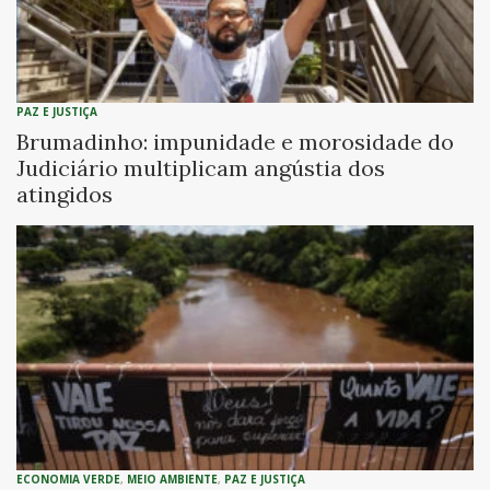
PAZ E JUSTIÇA
Brumadinho: impunidade e morosidade do
Judiciário multiplicam angústia dos
atingidos
ECONOMIA VERDE
,
MEIO AMBIENTE
,
PAZ E JUSTIÇA