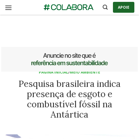
Skip
APOIE
to
content
PÁGINA INICIAL
/
MEIO AMBIENTE
Pesquisa brasileira indica
presença de esgoto e
combustível fóssil na
Antártica