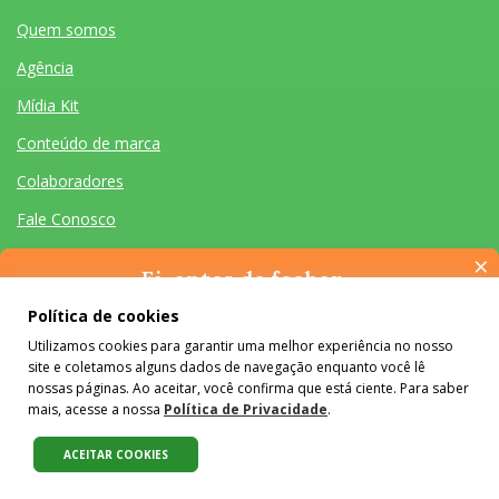
Quem somos
Agência
Mídia Kit
Conteúdo de marca
Colaboradores
Fale Conosco
×
Ei, antes de fechar…
Pense na importância de manter-se informado(a). Quer ter
Política de cookies
acesso, por e-mail, ao resumo das nossas notícias, textos dos
Utilizamos cookies para garantir uma melhor experiência no nosso
colunistas e reportagens especiais? Receba a nossa newsletter.
Quem somos
Agência
Mídia Kit
Conteúdo de marca
Colaboradores
Fale Conosco
site e coletamos alguns dados de navegação enquanto você lê
É de graça :)
Desenvolvido por Homem Máquina
- Todos os Direitos Reservados 2026
nossas páginas. Ao aceitar, você confirma que está ciente. Para saber
mais, acesse a nossa
Política de Privacidade
.
O conteúdo do #Colabora é licenciado em Creative Commons e pode
ser reproduzido e compartilhado, desde que mantidos os créditos,
ACEITAR COOKIES
sem alterações e apenas para fins não comerciais.
Saiba mais