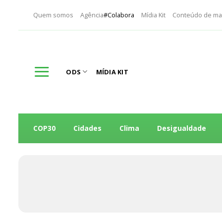
Skip
Quem somos
Agência
#Colabora
Mídia Kit
Conteúdo de ma
to
content
ODS
MÍDIA KIT
COP30
Cidades
Clima
Desigualdade