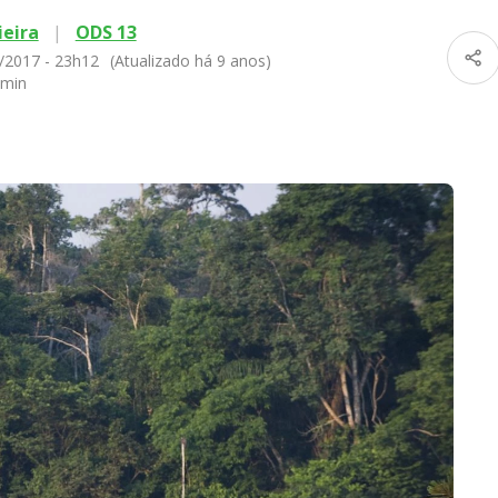
ieira
|
ODS 13
/2017 - 23h12
(Atualizado há 9 anos)
 min