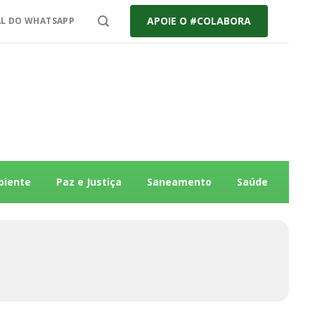
APOIE O #COLABORA
L DO WHATSAPP
biente
Paz e Justiça
Saneamento
Saúde