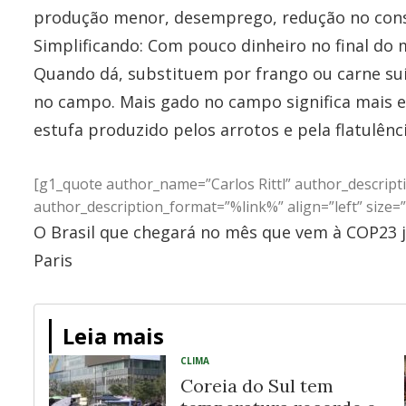
produção menor, desemprego, redução no con
Simplificando: Com pouco dinheiro no final d
Quando dá, substituem por frango ou carne suí
no campo. Mais gado no campo significa mais e
estufa produzido pelos arrotos e pela flatulên
[g1_quote author_name=”Carlos Rittl” author_descript
author_description_format=”%link%” align=”left” size=”
O Brasil que chegará no mês que vem à COP23 j
Paris
Leia mais
CLIMA
Coreia do Sul tem