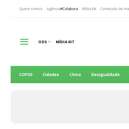
Skip
Quem somos
Agência
#Colabora
Mídia Kit
Conteúdo de ma
to
content
ODS
MÍDIA KIT
COP30
Cidades
Clima
Desigualdade