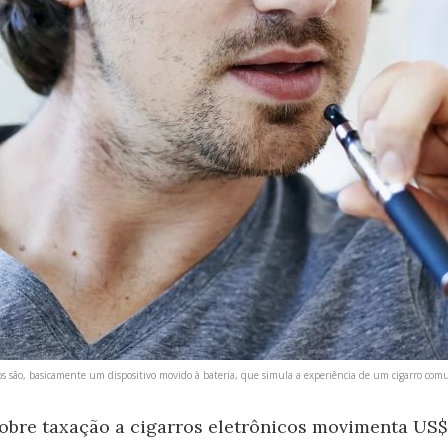
cos são, basicamente um dispositivo movido à bateria, que simula a experiência de um cigarro comu
bre taxação a cigarros eletrônicos movimenta US$