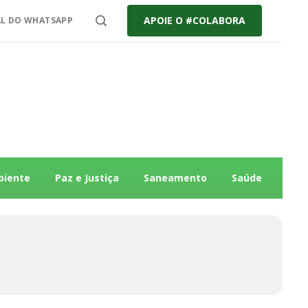
APOIE O #COLABORA
L DO WHATSAPP
biente
Paz e Justiça
Saneamento
Saúde