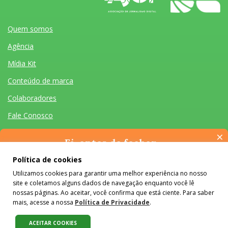
Quem somos
Agência
Mídia Kit
Conteúdo de marca
Colaboradores
Fale Conosco
×
Ei, antes de fechar…
Pense na importância de manter-se informado(a). Quer ter
Política de cookies
acesso, por e-mail, ao resumo das nossas notícias, textos dos
Utilizamos cookies para garantir uma melhor experiência no nosso
colunistas e reportagens especiais? Receba a nossa newsletter.
Quem somos
Agência
Mídia Kit
Conteúdo de marca
Colaboradores
Fale Conosco
site e coletamos alguns dados de navegação enquanto você lê
É de graça :)
Desenvolvido por Homem Máquina
- Todos os Direitos Reservados 2026
nossas páginas. Ao aceitar, você confirma que está ciente. Para saber
mais, acesse a nossa
Política de Privacidade
.
O conteúdo do #Colabora é licenciado em Creative Commons e pode
ser reproduzido e compartilhado, desde que mantidos os créditos,
ACEITAR COOKIES