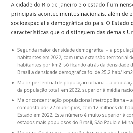
A cidade do Rio de Janeiro e o estado flumine
principais acontecimentos nacionais, além de 
socioespacial e demográfica do país. O Estado 
características que o distinguem das demais U
Segunda maior densidade demográfica – a população 
habitantes em 2022, com uma extensão territorial d
habitantes por km
2
só ficando atrás da densidade d
Brasil a densidade demográfica foi de 25,2 hab/ km
2
Maior percentual de população urbana – a populaçã
da população total em 2022, superior à média nacion
Maior concentração populacional metropolitana – a 
composta por 22 municípios, com 12 milhões de hab
Estado em 2022. Este número é muito superior à con
estados mais populosos do Brasil, São Paulo e Mina
Maior razão de sexo – a razão de sexo é obtida pela