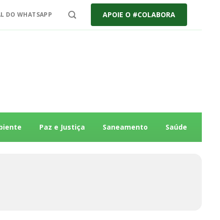
APOIE O #COLABORA
L DO WHATSAPP
biente
Paz e Justiça
Saneamento
Saúde