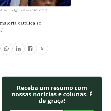
ndo Frazão / Agência Brasil – 24/05/2025)
maioria católica se
cá
Receba um resumo com
nossas notícias e colunas. É
de graça!