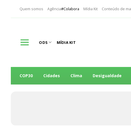
Skip
Quem somos
Agência
#Colabora
Mídia Kit
Conteúdo de ma
to
content
ODS
MÍDIA KIT
COP30
Cidades
Clima
Desigualdade