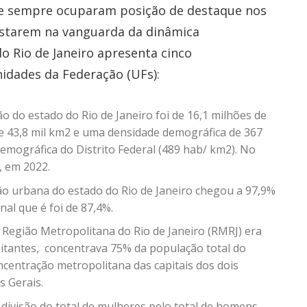
nse sempre ocuparam posição de destaque nos
estarem na vanguarda da dinâmica
do Rio de Janeiro apresenta cinco
nidades da Federação (UFs):
do estado do Rio de Janeiro foi de 16,1 milhões de
e 43,8 mil km
2
e uma densidade demográfica de 367
emográfica do Distrito Federal (489 hab/ km
2
). No
, em 2022.
o urbana do estado do Rio de Janeiro chegou a 97,9%
al que é foi de 87,4%.
Região Metropolitana do Rio de Janeiro (RMRJ) era
itantes, concentrava 75% da população total do
centração metropolitana das capitais dos dois
s Gerais.
 divisão do total de mulheres pelo total de homens,