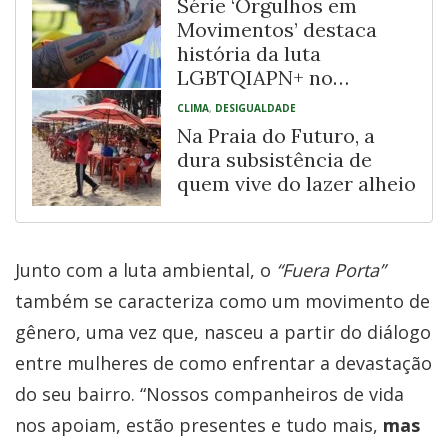
Série ‘Orgulhos em
Movimentos’ destaca
história da luta
LGBTQIAPN+ no
Recôncavo Baiano
CLIMA
,
DESIGUALDADE
Na Praia do Futuro, a
dura subsistência de
quem vive do lazer alheio
Junto com a luta ambiental, o
“Fuera Porta”
também se caracteriza como um movimento de
gênero, uma vez que, nasceu a partir do diálogo
entre mulheres de como enfrentar a devastação
do seu bairro. “Nossos companheiros de vida
nos apoiam, estão presentes e tudo mais,
mas