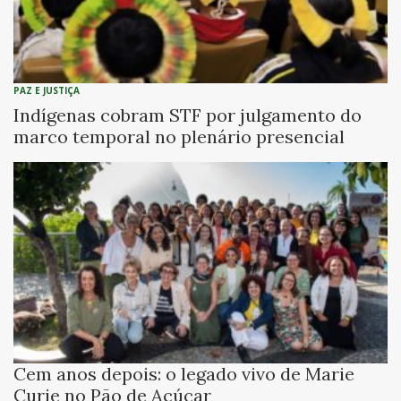
PAZ E JUSTIÇA
Indígenas cobram STF por julgamento do
marco temporal no plenário presencial
Cem anos depois: o legado vivo de Marie
Curie no Pão de Açúcar