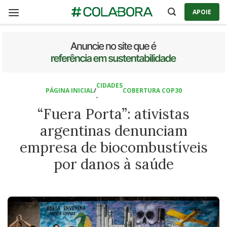
Skip
APOIE
to
content
CIDADES
PÁGINA INICIAL
/
COBERTURA COP30
,
“Fuera Porta”: ativistas
argentinas denunciam
empresa de biocombustíveis
por danos à saúde