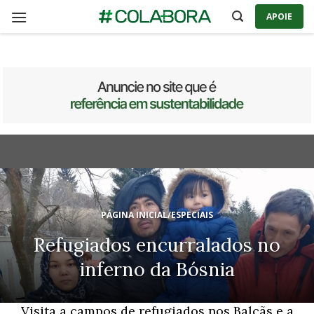
Skip
APOIE
to
content
PÁGINA INICIAL
/
ESPECIAIS
Refugiados encurralados no
inferno da Bósnia
Visita a campos de refugiados nos Balcãs e a