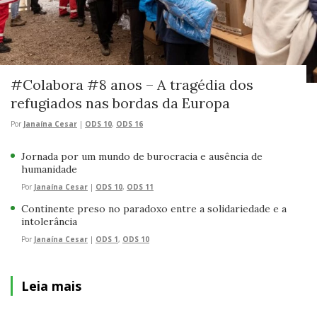
#Colabora #8 anos – A tragédia dos
refugiados nas bordas da Europa
Por
Janaína Cesar
|
ODS 10
,
ODS 16
Jornada por um mundo de burocracia e ausência de
humanidade
Por
Janaína Cesar
|
ODS 10
,
ODS 11
Continente preso no paradoxo entre a solidariedade e a
intolerância
Por
Janaína Cesar
|
ODS 1
,
ODS 10
Leia mais