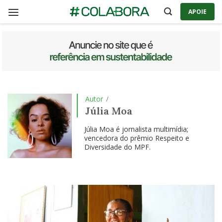
Skip
APOIE
to
content
Autor
/
Júlia Moa
Júlia Moa é jornalista multimídia;
vencedora do prêmio Respeito e
Diversidade do MPF.