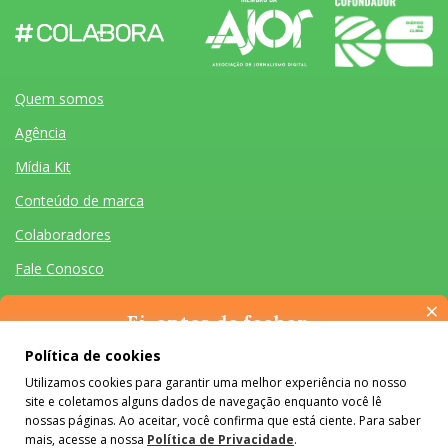
Quem somos
Agência
Mídia Kit
Conteúdo de marca
Colaboradores
Fale Conosco
×
Ei, antes de fechar…
Pense na importância de manter-se informado(a). Quer ter
Política de cookies
acesso, por e-mail, ao resumo das nossas notícias, textos dos
Utilizamos cookies para garantir uma melhor experiência no nosso
colunistas e reportagens especiais? Receba a nossa newsletter.
Quem somos
Agência
Mídia Kit
Conteúdo de marca
Colaboradores
Fale Conosco
site e coletamos alguns dados de navegação enquanto você lê
É de graça :)
Desenvolvido por Homem Máquina
- Todos os Direitos Reservados 2026
nossas páginas. Ao aceitar, você confirma que está ciente. Para saber
mais, acesse a nossa
Política de Privacidade
.