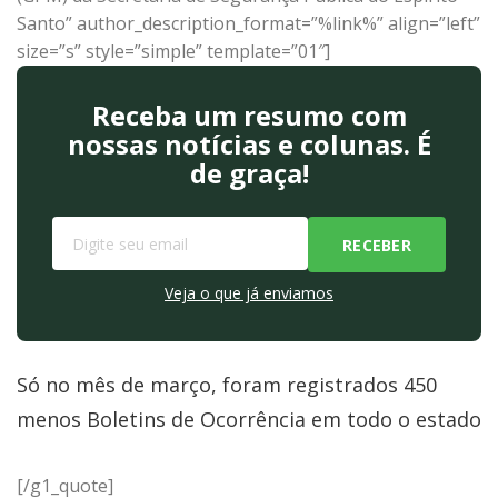
Santo” author_description_format=”%link%” align=”left”
size=”s” style=”simple” template=”01″]
Receba um resumo com
nossas notícias e colunas. É
de graça!
Veja o que já enviamos
Só no mês de março, foram registrados 450
menos Boletins de Ocorrência em todo o estado
[/g1_quote]