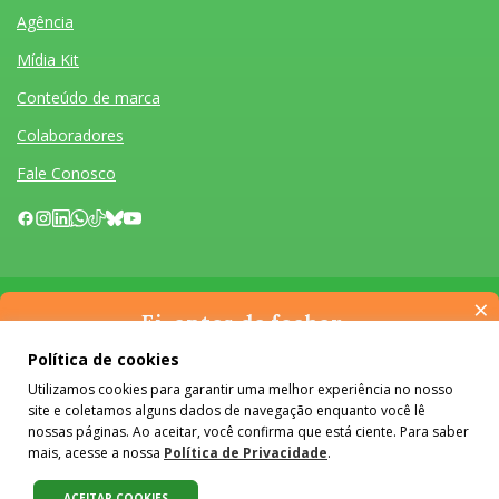
Agência
Mídia Kit
Conteúdo de marca
Colaboradores
Fale Conosco
×
Quem somos
Agência
Mídia Kit
Conteúdo de marca
Colaboradores
Fale Conosco
Ei, antes de fechar…
Desenvolvido por Homem Máquina
- Todos os Direitos Reservados 2026
Pense na importância de manter-se informado(a). Quer ter
Política de cookies
acesso, por e-mail, ao resumo das nossas notícias, textos dos
O conteúdo do #Colabora é licenciado em Creative Commons e pode
Utilizamos cookies para garantir uma melhor experiência no nosso
colunistas e reportagens especiais? Receba a nossa newsletter.
ser reproduzido e compartilhado, desde que mantidos os créditos,
site e coletamos alguns dados de navegação enquanto você lê
É de graça :)
sem alterações e apenas para fins não comerciais.
Saiba mais
nossas páginas. Ao aceitar, você confirma que está ciente. Para saber
mais, acesse a nossa
Política de Privacidade
.
ACEITAR COOKIES