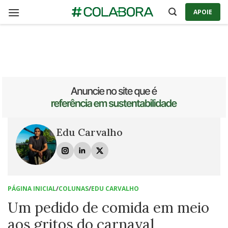
Skip
APOIE
to
content
Edu Carvalho
PÁGINA INICIAL
/
COLUNAS
/
EDU CARVALHO
Um pedido de comida em meio
aos gritos do carnaval